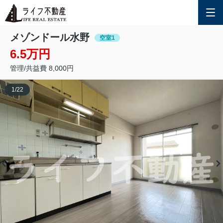
メゾンドール水野
空室1
6.5万円
管理/共益費 8,000円
1
/
22