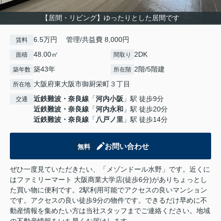
【居間・リビング】ゆったりとした居間です
6.5万円 管理/共益費 8,000円
賃料
48.00㎡
2DK
面積
間取り
築43年
2階/5階建
築年数
所在階
大阪府東大阪市御厨栄町３丁目
所在地
近鉄難波・奈良線
「
河内小阪
」駅 徒歩9分
交通
近鉄難波・奈良線
「
河内永和
」駅 徒歩20分
近鉄難波・奈良線
「
八戸ノ里
」駅 徒歩14分
お問い合わせ
無料
ぜひ一度見ていただきたい、「メゾンドール水野」です。近くに
はファミリーマート 大阪商業大学店(徒歩6分)がありちょっとし
た買い物に便利です。2駅利用可能でアクセスの良いマンション
です。アクセスの良い徒歩9分の物件です。できるだけ早めに不
動産情報を集めたい方は当社スタッフまでご連絡ください。地域