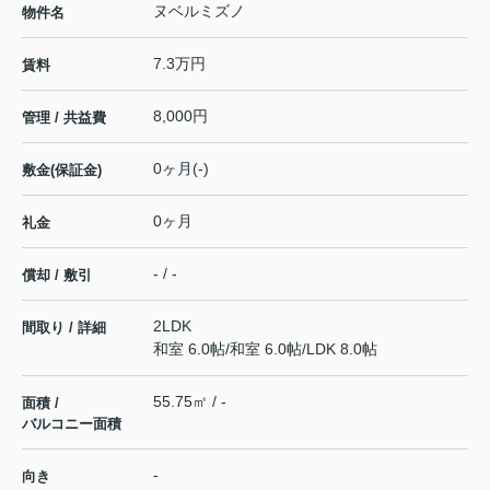
ヌベルミズノ
物件名
7.3万円
賃料
8,000円
管理 / 共益費
0ヶ月(-)
敷金(保証金)
0ヶ月
礼金
- / -
償却 / 敷引
2LDK
間取り / 詳細
和室 6.0帖
/
和室 6.0帖
/
LDK 8.0帖
55.75㎡ / -
面積 /
バルコニー面積
-
向き