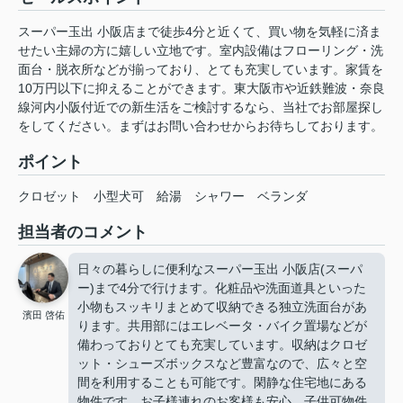
スーパー玉出 小阪店まで徒歩4分と近くて、買い物を気軽に済ま
せたい主婦の方に嬉しい立地です。室内設備はフローリング・洗
面台・脱衣所などが揃っており、とても充実しています。家賃を
10万円以下に抑えることができます。東大阪市や近鉄難波・奈良
線河内小阪付近での新生活をご検討するなら、当社でお部屋探し
をしてください。まずはお問い合わせからお待ちしております。
ポイント
クロゼット
小型犬可
給湯
シャワー
ベランダ
担当者のコメント
日々の暮らしに便利なスーパー玉出 小阪店(スーパ
ー)まで4分で行けます。化粧品や洗面道具といった
小物もスッキリまとめて収納できる独立洗面台があ
濱田 啓佑
ります。共用部にはエレベータ・バイク置場などが
備わっておりとても充実しています。収納はクロゼ
ット・シューズボックスなど豊富なので、広々と空
間を利用することも可能です。閑静な住宅地にある
物件です。お子様連れのお客様も安心、子供可物件