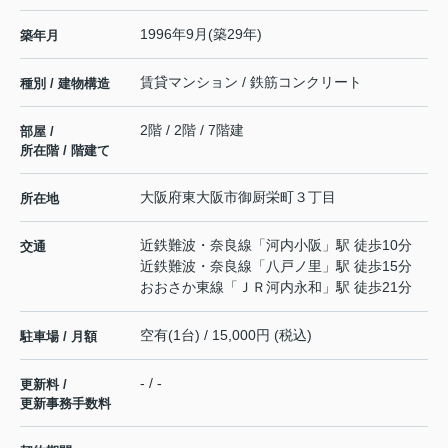
1996年9月(築29年)
築年月
賃貸マンション / 鉄筋コンクリート
種別 / 建物構造
2階 / 2階 / 7階建
部屋 /
所在階 / 階建て
大阪府
東大阪市
御厨栄町
３丁目
所在地
近鉄難波・奈良線
「
河内小阪
」駅 徒歩10分
交通
近鉄難波・奈良線
「
八戸ノ里
」駅 徒歩15分
おおさか東線
「
ＪＲ河内永和
」駅 徒歩21分
空有(1台) / 15,000円 (税込)
駐車場 / 月額
- / -
更新料 /
更新事務手数料