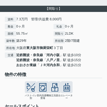
【間取り】
7.3万円 管理/共益費 8,000円
賃料
0ヶ月
0ヶ月
敷金
礼金
55.75㎡
2LDK
面積
間取り
築29年
2階/7階建
築年数
所在階
大阪府
東大阪市
御厨栄町
３丁目
所在地
近鉄難波・奈良線
「
河内小阪
」駅 徒歩10分
交通
近鉄難波・奈良線
「
八戸ノ里
」駅 徒歩15分
おおさか東線
「
ＪＲ河内永和
」駅 徒歩21分
物件の特徴
バストイレ
室内洗濯機
独立洗面台
エレベータ
別
置場
ー
セールスポイント