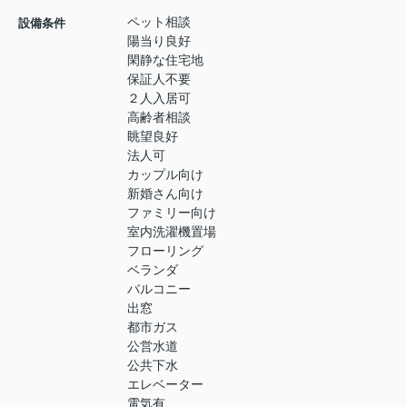
ペット相談
設備条件
陽当り良好
閑静な住宅地
保証人不要
２人入居可
高齢者相談
眺望良好
法人可
カップル向け
新婚さん向け
ファミリー向け
室内洗濯機置場
フローリング
ベランダ
バルコニー
出窓
都市ガス
公営水道
公共下水
エレベーター
電気有