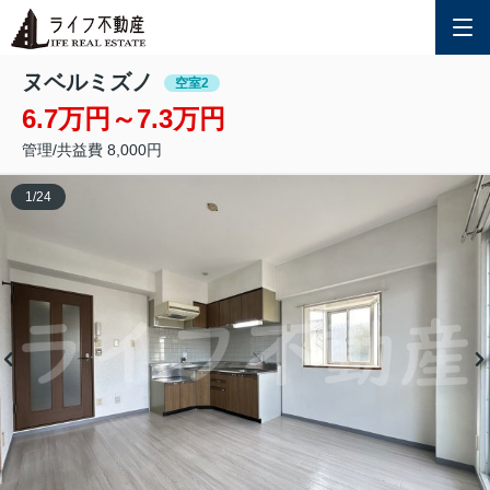
ヌベルミズノ
空室2
6.7万円～7.3万円
管理/共益費 8,000円
1
/
24