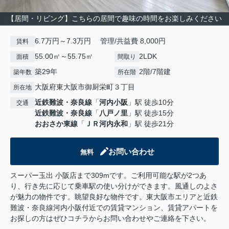
【居間・リビング】こちらの居間で趣味の時間をお楽しみください
6.7万円～7.3万円 管理/共益費 8,000円
賃料
55.00㎡～55.75㎡
2LDK
面積
間取り
築29年
2階/7階建
築年数
所在階
大阪府東大阪市御厨栄町３丁目
所在地
近鉄難波・奈良線
「
河内小阪
」駅 徒歩10分
交通
近鉄難波・奈良線
「
八戸ノ里
」駅 徒歩15分
おおさか東線
「
ＪＲ河内永和
」駅 徒歩21分
お問い合わせ
無料
スーパー玉出 小阪店まで309mです。ご利用可能な駅が2つあ
り、行き先に応じて乗車駅の使い分けができます。風通しのよさ
が魅力の物件です。眺望良好な物件です。東大阪市エリアと近鉄
難波・奈良線河内小阪付近での賃貸マンション、賃貸アパートを
お探しの方はぜひコチラからお問い合わせやご連絡を下さい。